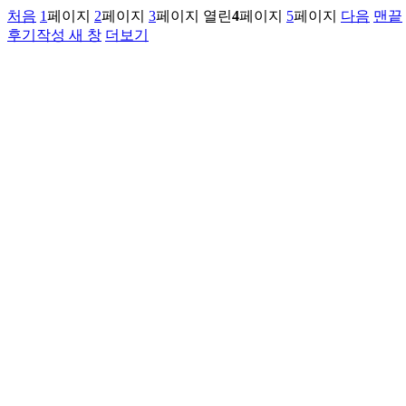
처음
1
페이지
2
페이지
3
페이지
열린
4
페이지
5
페이지
다음
맨끝
후기작성
새 창
더보기