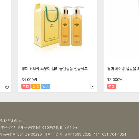
경미 허브씨 스무디 젤리 클렌징폼 선물세트
경미 하이랑 물방울 
84,000원
38,000원
명:
MSM Global
:
부산광역시 연제구 중앙대로1050번길 5, B1 (연산동)
자 등록번호:
351-39-00290
대표:
이경미
전화:
1588-3035
팩스:
051-704-4354