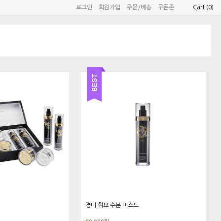
로그인
회원가입
주문/배송
쿠폰존
Cart (
0
)
경미 휘요 수분 미스트